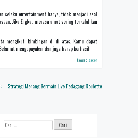
an selaku entertainment hanya, tidak menjadi asal
asaan. Jika Engkau merasa amat sering terkalahkan
rta mengikuti bimbingan di di atas, Kamu dapat
.Selamat mengupayakan dan juga harap berhasil!
Tagged
gacor
:
Strategi Menang Bermain Live Pedagang Roulette
Cari
untuk: