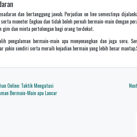
daran
sadaran dan bertanggung jawab. Perjudian on line semestinya dijalank
 serta moneter Engkau dan tidak boleh pernah bermain-main dengan per
n gim dan minta pertolongan bagi orang terdekat.
ralih pengalaman bermain-main apa menyenangkan dan juga seru. Se
ar yakin sendiri serta meraih kejadian bermain yang lebih besar mantap
han Online: Taktik Mengatasi
Next
laman Bermain-Main apa Lancar