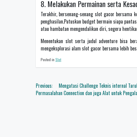
8. Melakukan Permainan serta Kesa
Terakhir, bersenang-senang slot gacor bersama ke
penghasilan.Putuskan budget bermain siapa pantas
atau hambatan mengendalikan diri, segera hentika
Menentukan slot serta judul adventure bisa be
mengeksplorasi alam slot gacor bersama lebih bes
Posted in
Slot
Navigasi
Previous:
Mengatasi Challenge Teknis internal Taru
pos
Permasalahan Connection dan juga Alat untuk Penga