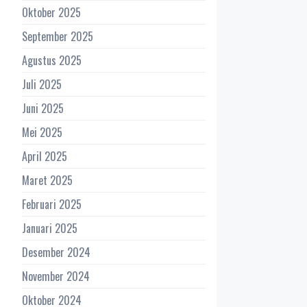
Oktober 2025
September 2025
Agustus 2025
Juli 2025
Juni 2025
Mei 2025
April 2025
Maret 2025
Februari 2025
Januari 2025
Desember 2024
November 2024
Oktober 2024