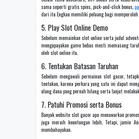
sama seperti gratis spins, pick-and-click bonus,
pa
dari itu Engkau memiliki peluang bagi memperoleh 
5. Play Slot Online Demo
Sebelum memainkan slot online serta judul advent
mengupayakan game bebas mesti memasang taruhan 
oleh slot online itu.
6. Tentukan Batasan Taruhan
Sebelum mengawali permainan slot gacor, tetapk
tentukan, karena perkara yang satu ini dapat men
ulang dana yang pernah hilang serta lanjut melaku
7. Patuhi Promosi serta Bonus
Banyak website slot gacor apa menawarkan promos
juga meraih keuntungan lebih. Tetapi, jamin A
membahayakan.