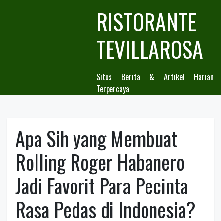
Skip
RISTORANTE
to
content
TEVILLAROSA
Situs Berita & Artikel Harian
Terpercaya
Apa Sih yang Membuat
Rolling Roger Habanero
Jadi Favorit Para Pecinta
Rasa Pedas di Indonesia?