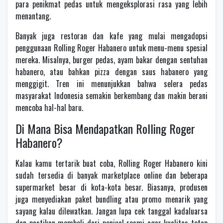
para penikmat pedas untuk mengeksplorasi rasa yang lebih
menantang.
Banyak juga restoran dan kafe yang mulai mengadopsi
penggunaan Rolling Roger Habanero untuk menu-menu spesial
mereka. Misalnya, burger pedas, ayam bakar dengan sentuhan
habanero, atau bahkan pizza dengan saus habanero yang
menggigit. Tren ini menunjukkan bahwa selera pedas
masyarakat Indonesia semakin berkembang dan makin berani
mencoba hal-hal baru.
Di Mana Bisa Mendapatkan Rolling Roger
Habanero?
Kalau kamu tertarik buat coba, Rolling Roger Habanero kini
sudah tersedia di banyak marketplace online dan beberapa
supermarket besar di kota-kota besar. Biasanya, produsen
juga menyediakan paket bundling atau promo menarik yang
sayang kalau dilewatkan. Jangan lupa cek tanggal kadaluarsa