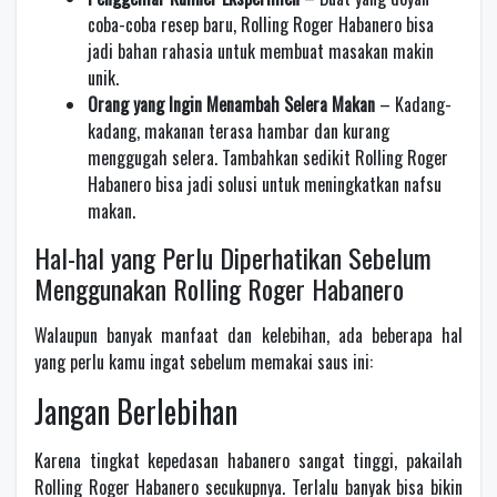
coba-coba resep baru, Rolling Roger Habanero bisa
jadi bahan rahasia untuk membuat masakan makin
unik.
Orang yang Ingin Menambah Selera Makan
– Kadang-
kadang, makanan terasa hambar dan kurang
menggugah selera. Tambahkan sedikit Rolling Roger
Habanero bisa jadi solusi untuk meningkatkan nafsu
makan.
Hal-hal yang Perlu Diperhatikan Sebelum
Menggunakan Rolling Roger Habanero
Walaupun banyak manfaat dan kelebihan, ada beberapa hal
yang perlu kamu ingat sebelum memakai saus ini:
Jangan Berlebihan
Karena tingkat kepedasan habanero sangat tinggi, pakailah
Rolling Roger Habanero secukupnya. Terlalu banyak bisa bikin