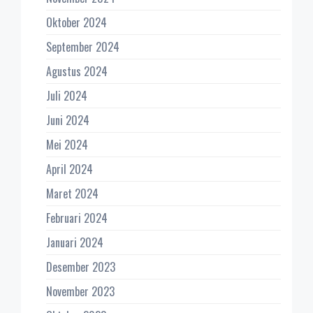
Oktober 2024
September 2024
Agustus 2024
Juli 2024
Juni 2024
Mei 2024
April 2024
Maret 2024
Februari 2024
Januari 2024
Desember 2023
November 2023