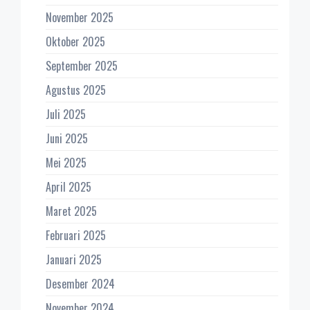
November 2025
Oktober 2025
September 2025
Agustus 2025
Juli 2025
Juni 2025
Mei 2025
April 2025
Maret 2025
Februari 2025
Januari 2025
Desember 2024
November 2024