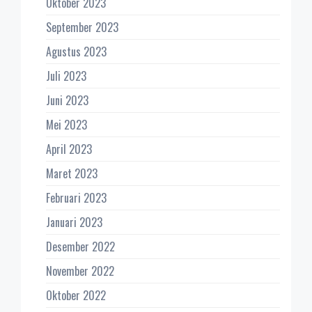
Oktober 2023
September 2023
Agustus 2023
Juli 2023
Juni 2023
Mei 2023
April 2023
Maret 2023
Februari 2023
Januari 2023
Desember 2022
November 2022
Oktober 2022