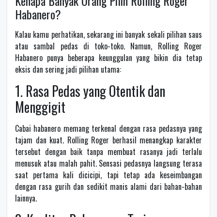
Kenapa Banyak Orang Pilih Rolling Roger
Habanero?
Kalau kamu perhatikan, sekarang ini banyak sekali pilihan saus
atau sambal pedas di toko-toko. Namun, Rolling Roger
Habanero punya beberapa keunggulan yang bikin dia tetap
eksis dan sering jadi pilihan utama:
1. Rasa Pedas yang Otentik dan
Menggigit
Cabai habanero memang terkenal dengan rasa pedasnya yang
tajam dan kuat. Rolling Roger berhasil menangkap karakter
tersebut dengan baik tanpa membuat rasanya jadi terlalu
menusuk atau malah pahit. Sensasi pedasnya langsung terasa
saat pertama kali dicicipi, tapi tetap ada keseimbangan
dengan rasa gurih dan sedikit manis alami dari bahan-bahan
lainnya.