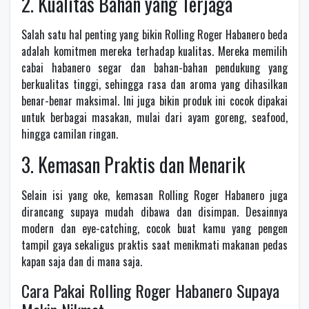
2. Kualitas Bahan yang Terjaga
Salah satu hal penting yang bikin Rolling Roger Habanero beda
adalah komitmen mereka terhadap kualitas. Mereka memilih
cabai habanero segar dan bahan-bahan pendukung yang
berkualitas tinggi, sehingga rasa dan aroma yang dihasilkan
benar-benar maksimal. Ini juga bikin produk ini cocok dipakai
untuk berbagai masakan, mulai dari ayam goreng, seafood,
hingga camilan ringan.
3. Kemasan Praktis dan Menarik
Selain isi yang oke, kemasan Rolling Roger Habanero juga
dirancang supaya mudah dibawa dan disimpan. Desainnya
modern dan eye-catching, cocok buat kamu yang pengen
tampil gaya sekaligus praktis saat menikmati makanan pedas
kapan saja dan di mana saja.
Cara Pakai Rolling Roger Habanero Supaya