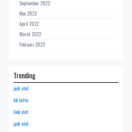
September 2022
Mei 2022
April 2022
Maret 2022
Februari 2022
Trending
judi slot
hk lotto
link slot
judi slot