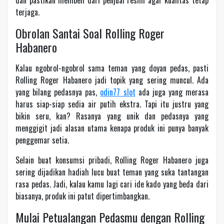
dan pastikan membeli dari penjual resmi agar kualitas tetap
terjaga.
Obrolan Santai Soal Rolling Roger
Habanero
Kalau ngobrol-ngobrol sama teman yang doyan pedas, pasti
Rolling Roger Habanero jadi topik yang sering muncul. Ada
yang bilang pedasnya pas,
odin77 slot
ada juga yang merasa
harus siap-siap sedia air putih ekstra. Tapi itu justru yang
bikin seru, kan? Rasanya yang unik dan pedasnya yang
menggigit jadi alasan utama kenapa produk ini punya banyak
penggemar setia.
Selain buat konsumsi pribadi, Rolling Roger Habanero juga
sering dijadikan hadiah lucu buat teman yang suka tantangan
rasa pedas. Jadi, kalau kamu lagi cari ide kado yang beda dari
biasanya, produk ini patut dipertimbangkan.
Mulai Petualangan Pedasmu dengan Rolling