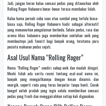
Jadi, jangan heran kalau sensasi pedas yang ditawarkan oleh
Rolling Roger Habanero benar-benar terasa membakar lidah.
Kalau kamu pernah coba saus atau sambal yang terlalu biasa-
biasa saja, Rolling Roger Habanero hadir sebagai alternatif
yang menawarkan pengalaman berbeda. Selain pedas, rasa dan
aroma khas habanero juga memberikan sentuhan unik yang
membuatnya jadi favorit bagi banyak orang, terutama para
pecinta makanan pedas sejati.
Asal Usul Nama “Rolling Roger”
Nama “Rolling Roger” sendiri cukup unik dan mudah diingat.
Meski tidak ada cerita resmi tentang asal-usul nama ini,
banyak yang mengaitkannya dengan kesan dinamis dan
energik, seperti roda yang terus berputar tanpa henti. Cocok
banget untuk produk yang ingin selalu memberikan sensasi
pedas yang fresh dan menggairahkan setiap kali digunakan.