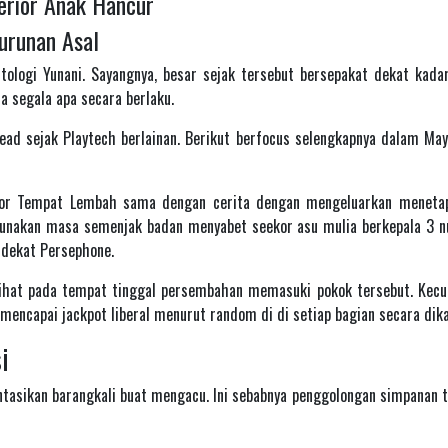
perior Anak Hancur
urunan Asal
tologi Yunani. Sayangnya, besar sejak tersebut bersepakat dekat kada
a segala apa secara berlaku.
ead sejak Playtech berlainan. Berikut berfocus selengkapnya dalam May
r Tempat Lembah sama dengan cerita dengan mengeluarkan menetapi.
unakan masa semenjak badan menyabet seekor asu mulia berkepala 3 n
 dekat Persephone.
hat pada tempat tinggal persembahan memasuki pokok tersebut. Kecuali
mencapai jackpot liberal menurut random di di setiap bagian secara dik
i
asikan barangkali buat mengacu. Ini sebabnya penggolongan simpanan te