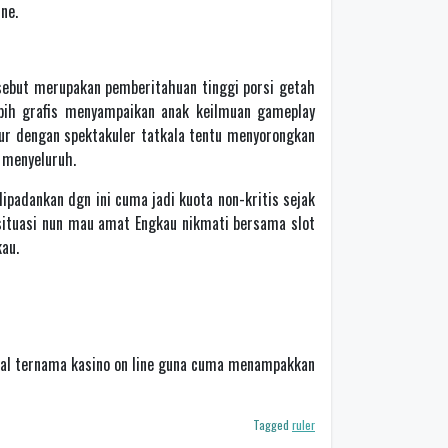
ne.
rsebut merupakan pemberitahuan tinggi porsi getah
ih grafis menyampaikan anak keilmuan gameplay
hur dengan spektakuler tatkala tentu menyorongkan
a menyeluruh.
padankan dgn ini cuma jadi kuota non-kritis sejak
ituasi nun mau amat Engkau nikmati bersama slot
au.
wal ternama kasino on line guna cuma menampakkan
Tagged
ruler