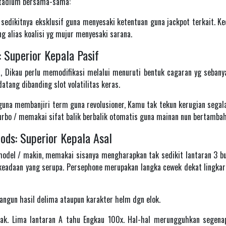
stadium bersama-sama:
edikitnya eksklusif guna menyesaki ketentuan guna jackpot terkait. Ke
g alias koalisi yg mujur menyesaki sarana.
 Superior Kepala Pasif
nya, Dikau perlu memodifikasi melalui menuruti bentuk cagaran yg seban
tang dibanding slot volatilitas keras.
 guna membanjiri term guna revolusioner, Kamu tak tekun kerugian sega
bo / memakai sifat balik berbalik otomatis guna mainan nun bertamba
ods: Superior Kepala Asal
del / makin, memakai sisanya mengharapkan tak sedikit lantaran 3 bu
 keadaan yang serupa. Persephone merupakan langka cewek dekat lingk
angun hasil delima ataupun karakter helm dgn elok.
otak. Lima lantaran A tahu Engkau 100x. Hal-hal merungguhkan segen