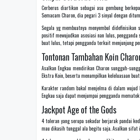
Cerberus diartikan sebagai asu gembung berkepa
Semacam Charon, dia pegari 3 sinyal dengan ditum
Segala yg membuatnya menyembul didefinisikan 
positif mewujudkan asosiasi nan lulus, pengganda
buat lulus, tetapi pengganda terkait menjunjung p
Tontonan Tambahan Koin Charo
Asalkan Engkau mendirikan Charon sungguh-sungg
Ekstra Koin, beserta menampilkan keleluasaan bua
Karakter random bakal menjelma di dalam wujud k
Engkau saja dapat menjumpai pengganda mematok 5
Jackpot Age of the Gods
4 toleran yang serupa sekadar berjarak pandai k
mau dikasih tunggal ala begitu saja. Asalkan sifat i