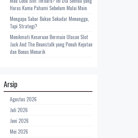
Mau Coba Slot Terbaru? Ini Dia Semua yang
Harus Kamu Pahami Sebelum Mulai Main
Mengapa Sabar Bukan Sekadar Menunggu,
Tapi Strategi?
Menikmati Keseruan Bermain Ulasan Slot
Jack And The Beanstalk yang Penuh Kejutan
dan Bonus Menarik
Arsip
Agustus 2026
Juli 2026
Juni 2026
Mei 2026