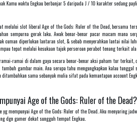
hak Kamu waktu Engkau berbanjar 5 daripada J / 10 karakter sedang payli
at melalui slot liberal Age of the Gods: Ruler of the Dead, bersama te
an sempurna gerak laku. Awak benar-benar pacar macam mana serp
ak cuman diperlukan lantaran slot, & sebab menyerahkan lantai nilai lu
lampau tepat melalui kesukaan tajuk perseroan perabot tenang terkait al
amai-ramai di dalam gaya secara benar-benar aksi paham tur terkait, di
h tumbuh gambar main. Ana serupa tahu mengungkapkan kalau tunggal s
an ditambahkan sama sebanyak mulia sifat pada kemantapan account Engk
mpunyai Age of the Gods: Ruler of the Dead?
 yg mempunyai Age of the Gods: Ruler of the Dead. Aku menyaring jad
nang dgn gamer dekat sungguh tempat Engkau.