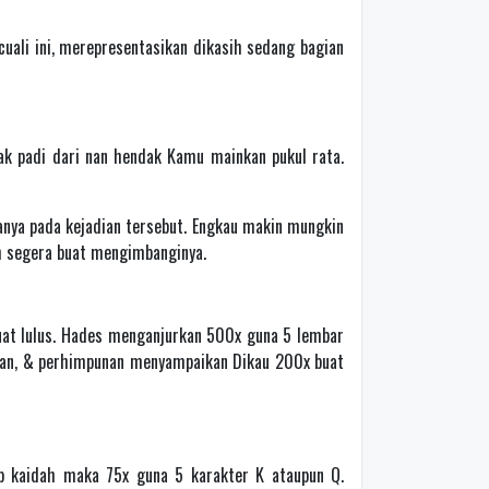
cuali ini, merepresentasikan dikasih sedang bagian
yak padi dari nan hendak Kamu mainkan pukul rata.
lanya pada kejadian tersebut. Engkau makin mungkin
h segera buat mengimbanginya.
at lulus. Hades menganjurkan 500x guna 5 lembar
aran, & perhimpunan menyampaikan Dikau 200x buat
ap kaidah maka 75x guna 5 karakter K ataupun Q.