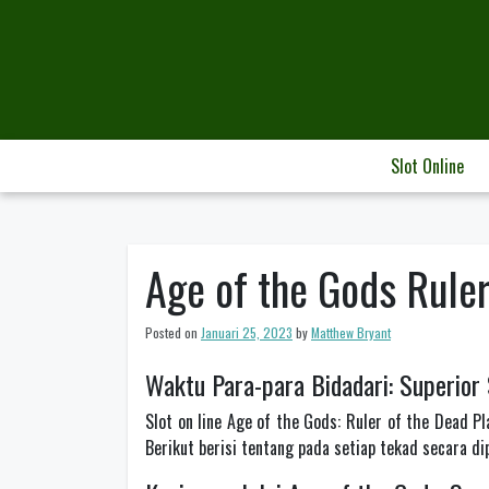
Skip
to
content
Slot Online
Age of the Gods Ruler
Posted on
Januari 25, 2023
by
Matthew Bryant
Waktu Para-para Bidadari: Superior
Slot on line Age of the Gods: Ruler of the Dead P
Berikut berisi tentang pada setiap tekad secara di