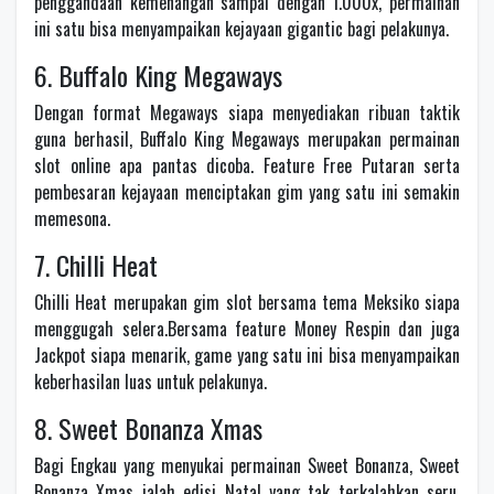
penggandaan kemenangan sampai dengan 1.000x, permainan
ini satu bisa menyampaikan kejayaan gigantic bagi pelakunya.
6. Buffalo King Megaways
Dengan format Megaways siapa menyediakan ribuan taktik
guna berhasil, Buffalo King Megaways merupakan permainan
slot online apa pantas dicoba. Feature Free Putaran serta
pembesaran kejayaan menciptakan gim yang satu ini semakin
memesona.
7. Chilli Heat
Chilli Heat merupakan gim slot bersama tema Meksiko siapa
menggugah selera.Bersama feature Money Respin dan juga
Jackpot siapa menarik, game yang satu ini bisa menyampaikan
keberhasilan luas untuk pelakunya.
8. Sweet Bonanza Xmas
Bagi Engkau yang menyukai permainan Sweet Bonanza, Sweet
Bonanza Xmas ialah edisi Natal yang tak terkalahkan seru.