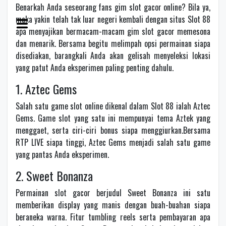
Benarkah Anda seseorang fans gim slot gacor online? Bila ya,
maka yakin telah tak luar negeri kembali dengan situs Slot 88
apa menyajikan bermacam-macam gim slot gacor memesona
dan menarik. Bersama begitu melimpah opsi permainan siapa
disediakan, barangkali Anda akan gelisah menyeleksi lokasi
yang patut Anda eksperimen paling penting dahulu.
1. Aztec Gems
Salah satu game slot online dikenal dalam Slot 88 ialah Aztec
Gems. Game slot yang satu ini mempunyai tema Aztek yang
menggaet, serta ciri-ciri bonus siapa menggiurkan.Bersama
RTP LIVE siapa tinggi, Aztec Gems menjadi salah satu game
yang pantas Anda eksperimen.
2. Sweet Bonanza
Permainan slot gacor berjudul Sweet Bonanza ini satu
memberikan display yang manis dengan buah-buahan siapa
beraneka warna. Fitur tumbling reels serta pembayaran apa